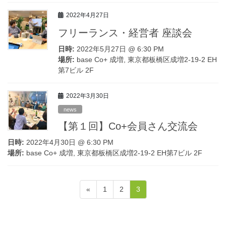
2022年4月27日
フリーランス・経営者 座談会
日時:
2022年5月27日 @ 6:30 PM
場所:
base Co+ 成増, 東京都板橋区成増2-19-2 EH
第7ビル 2F
2022年3月30日
news
【第１回】Co+会員さん交流会
日時:
2022年4月30日 @ 6:30 PM
場所:
base Co+ 成増, 東京都板橋区成増2-19-2 EH第7ビル 2F
投
ペ
ペ
ペ
«
1
2
3
稿
ー
ー
ー
ジ
ジ
ジ
ナ