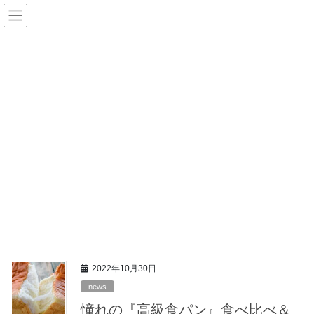
コ
ナ
ン
ビ
テ
ゲ
ン
ー
イベント
ツ
シ
に
ョ
移
ン
HOME
イベント
動
に
移
動
2022年12月20日
まだ間に合う！インボイス解説セ
ミナー＋異業種交流会
日時:
2023年1月13日 @ 6:30 PM
場所:
base Co+ 成増, 東京都板橋区成増2-19-2 EH第7ビル 2F
2022年10月30日
news
憧れの『高級食パン』食べ比べ＆