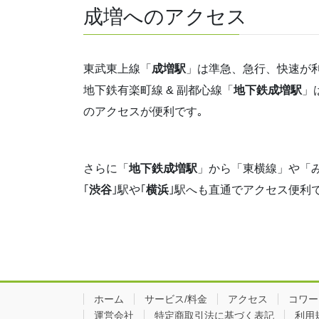
成増へのアクセス
東武東上線「
成増駅
」は準急、急行、快速が利
地下鉄有楽町線 & 副都心線「
地下鉄成増駅
」
のアクセスが便利です｡
さらに「
地下鉄成増駅
」から「東横線」や「
｢
渋谷
｣駅や｢
横浜
｣駅へも直通でアクセス便利
ホーム
サービス/料金
アクセス
コワー
運営会社
特定商取引法に基づく表記
利用