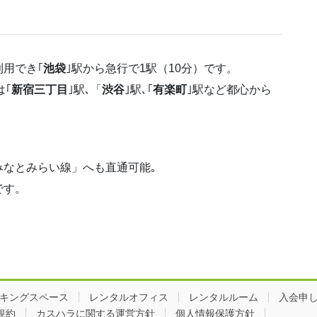
用でき｢
池袋
｣駅から急行で1駅（10分）です。
は｢
新宿三丁目
｣駅､「
渋谷
｣駅､｢
有楽町
｣駅など都心から
みなとみらい線」へも直通可能｡
です。
キングスペース
レンタルオフィス
レンタルルーム
入会申
規約
カスハラに関する運営方針
個人情報保護方針