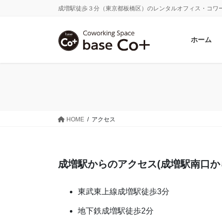
コ
ナ
成増駅徒歩３分（東京都板橋区）のレンタルオフィス・コワー
ン
ビ
テ
ゲ
ホーム
ン
ー
ツ
シ
に
ョ
移
ン
動
に
移
動
HOME
アクセス
成増駅からのアクセス
(成増駅南口か
東武東上線成増駅徒歩3分
地下鉄成増駅徒歩2分