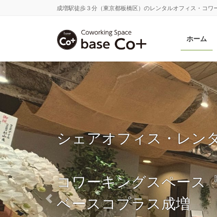
コ
ナ
成増駅徒歩３分（東京都板橋区）のレンタルオフィス・コワー
ン
ビ
テ
ゲ
ホーム
ン
ー
ツ
シ
に
ョ
移
ン
動
に
移
動
シェアオフィス・レン
コワーキングスペース『ba
ベースコプラス成増
Previous